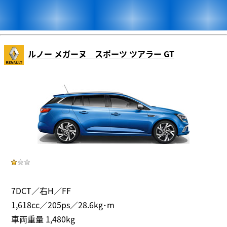
ルノー メガーヌ スポーツ ツアラー GT
7DCT／右H／FF
1,618cc／205ps／28.6kg･m
車両重量 1,480kg