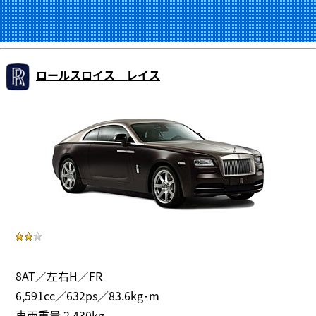
ロールスロイス レイス
8AT／左右H／FR
6,591cc／632ps／83.6kg･m
車両重量 2,430kg